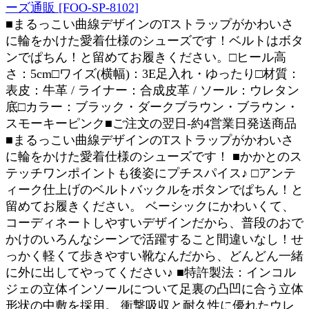
ーズ通販 [FOO-SP-8102]
■まるっこい曲線デザインのTストラップがかわいさ
に輪をかけた愛着仕様のシューズです！ベルトはボタ
ンでぱちん！と留めてお履きください。□ヒール高
さ：5cm□ワイズ(横幅)：3E足入れ・ゆったり□材質：
表皮：牛革 / ライナー：合成皮革 / ソール：ウレタン
底□カラー：ブラック・ダークブラウン・ブラウン・
スモーキーピンク■ご注文の翌日-約4営業日発送商品
■まるっこい曲線デザインのTストラップがかわいさ
に輪をかけた愛着仕様のシューズです！ ■かかとのス
テッチワンポイントも後姿にプチスパイス♪ □アンテ
ィーク仕上げのベルトバックルをボタンでぱちん！と
留めてお履きください。 ベーシックにかわいくて、
コーディネートしやすいデザインだから、普段のおで
かけのいろんなシーンで活躍すること間違いなし！せ
っかく軽くて歩きやすい靴なんだから、どんどん一緒
に外に出してやってください♪ ■特許製法：インコル
ジェの立体インソールについて足裏の凸凹に合う立体
形状の中敷を採用。 衝撃吸収と耐久性に優れたウレ