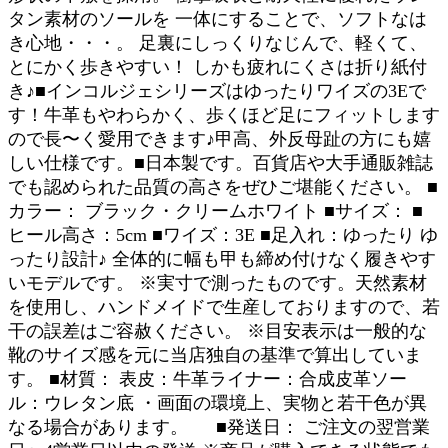
タン素材のソールを 一体にすることで、ソフトなは
き心地・・・。 足裏にしっくりなじんで、軽くて、
とにかく歩きやすい！ しかも疲れにくさは折り紙付
き♪■インコルジェシリーズはゆったりワイズの3Eで
す！牛革もやわらかく、歩くほど足にフィットします
ので長〜く愛用できます♪甲高、外反母趾の方にも嬉
しい仕様です。■日本製です。百貨店や大手通販雑誌
でも認められた品質の高さをぜひご堪能ください。 ■
カラー： ブラック・クリームホワイト ■サイズ： ■
ヒール高さ：5cm ■ワイズ：3E ■足入れ：ゆったり ゆ
ったり設計♪ 全体的に幅も甲も締め付けなく履きやす
いモデルです。 ※実寸で測ったものです。天然素材
を使用し、ハンドメイドで生産しておりますので、若
干の誤差はご容赦ください。 ※目安表示は一般的な
靴のサイズ感を元に当店独自の基準で算出していま
す。 ■材質： 表皮：牛革ライナー：合成皮革ソー
ル：ウレタン底 ・画面の環境上、実物と若干色が異
なる場合があります。 ■発送日： ご注文の翌営業