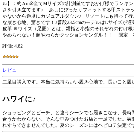
ル】：約2cm※全てMサイズの計測値ですおかげ様でラ
さを引き立てます♪ あしにぴったりフィットする甲ストラッ
ゃないから適度にカジュアルダウン♪ リゾートにも持って行きたいち
な履き心地、驚きです！♪普段23.5cmのモデルはLサイズが適等でした♪ M 22
皮革 ※ワイズ（足囲）とは、親指と小指のそれぞれの付
やめられない！超やわらかクッションサンダル！！ 限定 
評価: 4.82
レビュー
二足目購入です。本当に気持ちいい履き心地で、長いこと履
ハワイに♪
ショッピングとビーチ、と違うシーンでも履きこなせ、長時
合うかわからない。そんな中みつけたお店と一足でした。実
れすらできませんでした。夏のシーズンにはヘビロテ決定で