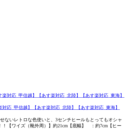
楽対応_甲信越】【あす楽対応_北陸】【あす楽対応_東海】
せないレトロな色使いと、3センチヒールもとってもオシャ
【ワイズ（靴外周）】約21cm【底幅】 ：約7cm【ヒー