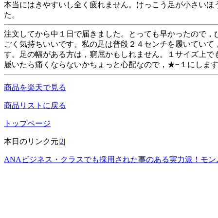
本当にはきやすいし全く疲れません。けっこう足が小さいほ
た。
注文してから中１日で届きました。とっても早かったので，
ごく気持ちいいです。私の足は普段２４センチを履いていて
す。足の幅がある方は，窮屈かもしれません。１サイズ上で
履いたら痛くならないかちょっと心配なので，★−１にしま
商品を楽天で見る
商品リストに戻る
トップページ
本日のリンク元|
2
|
ANAビジネス・クラスでも採用された事のある実力派！モンム