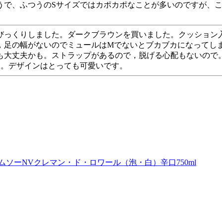
うで、ふつうのSサイズではカポカポなことが多いのですが、
びっくりしました。ダークブラウンを買いました。クッション
，足の幅がないのでミュールはMでないとブカブカになってし
も大丈夫かも。ストラップがあるので，脱げる心配もないので
す。デザインはとっても可愛いです。
ソーNVクレマン・ド・ロワール（泡・白）辛口750ml