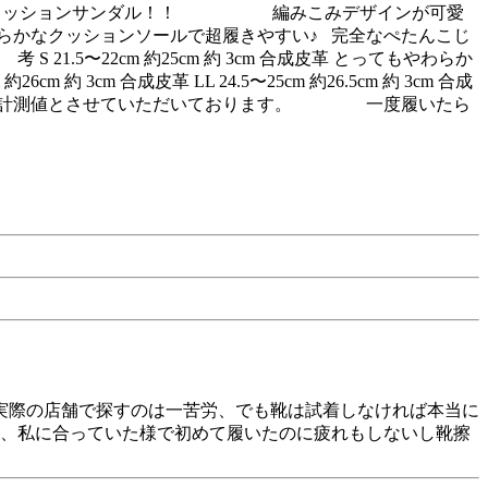
わらかクッションサンダル！！ 編みこみデザインが可愛
らかなクッションソールで超履きやすい♪ 完全なぺたんこじ
5〜22cm 約25cm 約 3cm 合成皮革 とってもやわらか
m 約 3cm 合成皮革 LL 24.5〜25cm 約26.5cm 約 3cm 合成
外周の計測値とさせていただいております。 一度履いたら
実際の店舗で探すのは一苦労、でも靴は試着しなければ本当に
が、私に合っていた様で初めて履いたのに疲れもしないし靴擦