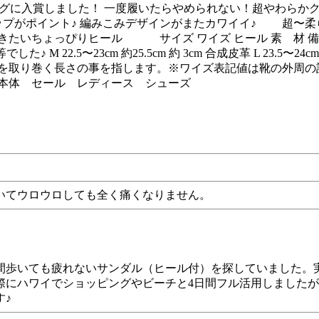
ンキングに入賞しました！ 一度履いたらやめられない！超や
プがポイント♪ 編みこみデザインがまたカワイイ♪ 超〜柔
ょっぴりヒール サイズ ワイズ ヒール 素 材 備 考 S 21.
.5〜23cm 約25.5cm 約 3cm 合成皮革 L 23.5〜24cm 約26c
け根を取り巻く長さの事を指します。※ワイズ表記値は靴の
本体 セール レディース シューズ
いてウロウロしても全く痛くなりません。
間歩いても疲れないサンダル（ヒール付）を探していました。
際にハワイでショッピングやビーチと4日間フル活用しました
す♪