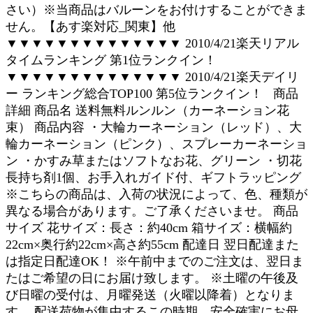
さい）※当商品はバルーンをお付けすることができま
せん。【あす楽対応_関東】他
▼▼▼▼▼▼▼▼▼▼▼▼▼▼ 2010/4/21楽天リアル
タイムランキング 第1位ランクイン！
▼▼▼▼▼▼▼▼▼▼▼▼▼▼ 2010/4/21楽天デイリ
ー ランキング総合TOP100 第5位ランクイン！ 商品
詳細 商品名 送料無料ルンルン（カーネーション花
束） 商品内容 ・大輪カーネーション（レッド）、大
輪カーネーション（ピンク）、スプレーカーネーショ
ン ・かすみ草またはソフトなお花、グリーン ・切花
長持ち剤1個、お手入れガイド付、ギフトラッピング
※こちらの商品は、入荷の状況によって、色、種類が
異なる場合があります。ご了承くださいませ。 商品
サイズ 花サイズ：長さ：約40cm 箱サイズ：横幅約
22cm×奥行約22cm×高さ約55cm 配達日 翌日配達また
は指定日配達OK！ ※午前中までのご注文は、翌日ま
たはご希望の日にお届け致します。 ※土曜の午後及
び日曜の受付は、月曜発送（火曜以降着）となりま
す。 配送荷物が集中するこの時期、安全確実にお母