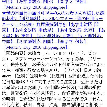
★母の日当日お届け可18,449人のお母さんが涙した感
動花束♪【送料無料】ルンルンマミー（母の日用カー
ネーション花束）鮮度保持剤付き【あす楽対応_関
東】【あす楽対応_甲信越】【あす楽対応_北陸】【あ
す楽対応_東海】【あす楽対応_近畿】【あす楽対応_
中国】【あす楽対応_四国】【楽ギフ_包装】
【Mother's_Day_2010_shippingfree】
【商品内容】大輪カーネーション（レッド、ピン
ク）、スプレーカーネーション、かすみ草、グリー
ン、長持ち剤、お手入れガイド付※入荷の状況によっ
て色・種類が異なる場合あり。【サイズ】長さ：約
40cm 【送料】送料無料【配達日】翌日配達または指
定日配達OK！※午前中までのご注文は、翌日または
ご希望の日にお届け。※土曜の午後及び日曜の受付
は、月曜発送（火曜以降着）。配送荷物が集中するこ
の時期、ご希望の配達時間を承ることができません。
※北海道、秋田、青森、沖縄、離島(詳細はご相談下