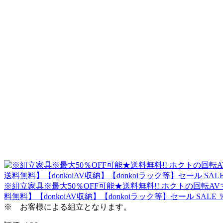
※組立家具※最大50％OFF可能★送料無料!! ホクトの回転AVマルチ
料無料】【donkoiAV収納】【donkoiラック等】セール SALE 
※ お客様による組立となります。