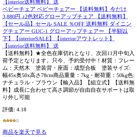
ベビーチェア ベビーチェアー 【送料無料】今だけ
3,880円 ♪2色対応グローアップチェア 【送料無料】
【セール品】セール SALE ％OFF 送料無料 ダイニン
グチェアー GUC-1 グローアップチェアー 【半額以
下】【interiorSALE】【interiorアウトレット】
【interior送料無料】 送
【送料無料】★全色在庫切れとなり、次回11月中旬入
荷予定となります。只今、予約受付中！材質：フレー
ム：天然木 塗装背・座面：成型合板 塗装サイズ:
幅45x奥50x高さ78cm商品重量：7kg・耐荷重：50kg色:
ナチュラル・ブラウン【輸入品】【組立式】【送料無
料】成長に合わせて高さ調節が自由自在サポートは取
り外し可能
評価: 4.18
商品を楽天で見る