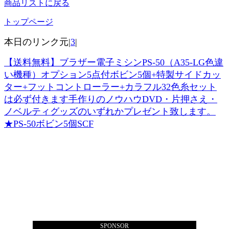
商品リストに戻る
トップページ
本日のリンク元|
3
|
【送料無料】ブラザー電子ミシンPS-50（A35-LG色違
い機種）オプション5点付ボビン5個+特製サイドカッ
ター+フットコントローラー+カラフル32色糸セット
は必ず付きます手作りのノウハウDVD・片押さえ・
ノベルティグッズのいずれかプレゼント致します。
★PS-50ボビン5個SCF
SPONSOR