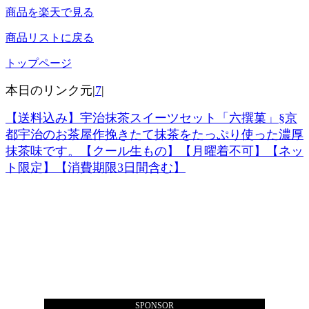
商品を楽天で見る
商品リストに戻る
トップページ
本日のリンク元|
7
|
【送料込み】宇治抹茶スイーツセット「六撰菓」§京
都宇治のお茶屋作挽きたて抹茶をたっぷり使った濃厚
抹茶味です。【クール生もの】【月曜着不可】【ネッ
ト限定】【消費期限3日間含む】
SPONSOR