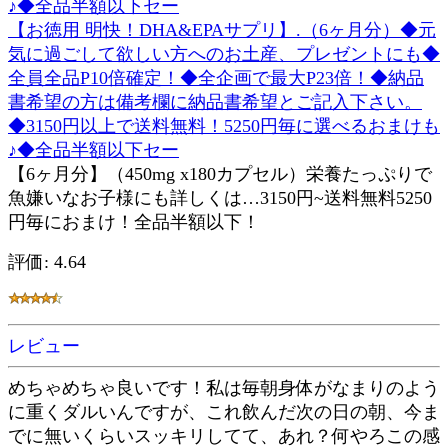
【お徳用 明快！DHA&EPAサプリ】.（6ヶ月分）◆元
気に過ごして欲しい方へのお土産、プレゼントにも◆
全員全品P10倍確定！◆全企画で最大P23倍！◆納品
書希望の方は備考欄に納品書希望とご記入下さい。
◆3150円以上で送料無料！5250円毎に選べるおまけも
♪◆全品半額以下セー
【6ヶ月分】（450mg x180カプセル）栄養たっぷりで
魚嫌いなお子様にも詳しくは…3150円~送料無料5250
円毎におまけ！全品半額以下！
評価: 4.64
レビュー
めちゃめちゃ良いです！私は毎朝身体がなまりのよう
に重くダルいんですが、これ飲んだ次の日の朝、今ま
でに無いくらいスッキリしてて、あれ？何やろこの感