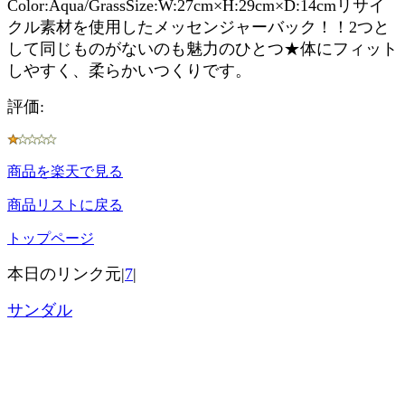
Color:Aqua/GrassSize:W:27cm×H:29cm×D:14cmリサイ
クル素材を使用したメッセンジャーバック！！2つと
して同じものがないのも魅力のひとつ★体にフィット
しやすく、柔らかいつくりです。
評価:
商品を楽天で見る
商品リストに戻る
トップページ
本日のリンク元|
7
|
サンダル