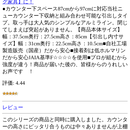
グ家具】に！
●カウンター下スペース87cmから97cmに対応当社ニ
ューカウンター下収納と組み合わせ可能な引出しタイ
プ。取っ手は大人気のシンプルなアルミライン。閉じ
てしまえば突起がありません。【商品本体サイズ】
幅：37.5cm奥行：27.5cm高さ：85cm【引出し内寸サ
イズ】幅：31cm奥行：22.5cm高さ：10.5cm■自社工場
製造販売（国産）だから安心■接着剤は低ホルマリン
だから安心JAIA基準F☆☆☆☆を使用■プロが組むから
強度が違う！商品が届いた後の、皆様からのうれしい
お声です ！
評価: 4.44
レビュー
このシリーズの商品と同時に購入しました。カウンタ
ーの高さにピッタリ合うものは中々ありませんが上棚